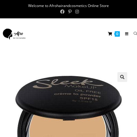
Welcome to Afrohairandcosmetics Online Store
0
🔍